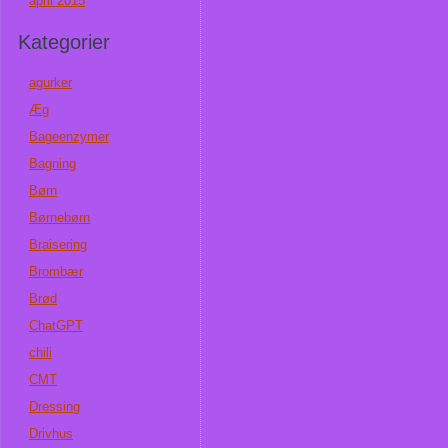
april 2015
Kategorier
agurker
Æg
Bageenzymer
Bagning
Børn
Børnebørn
Braisering
Brombær
Brød
ChatGPT
chili
CMT
Dressing
Drivhus