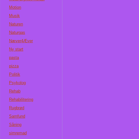
Motion
Musik
Naturen
Naturgas
Næver4Æver
Ny start
pasta
pizza
Politik
Psykolog
Rehab
Rehabilitering
Rugbrød
Samfund
Såning
simremad