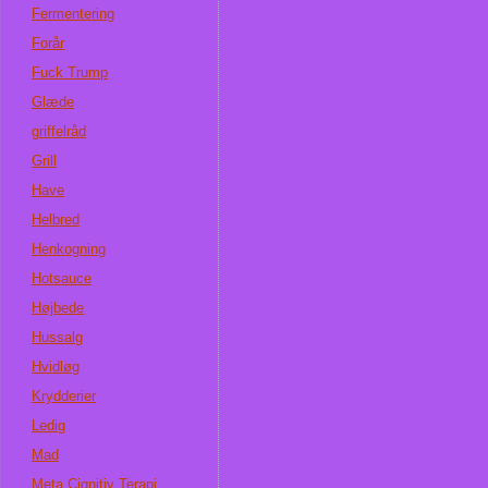
Fermentering
Forår
Fuck Trump
Glæde
griffelråd
Grill
Have
Helbred
Henkogning
Hotsauce
Højbede
Hussalg
Hvidløg
Krydderier
Ledig
Mad
Meta Cignitiv Terapi