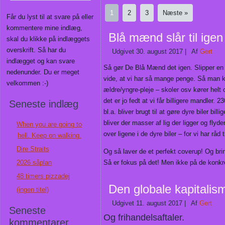
1
2
3
Næste »
Får du lyst til at svare på eller
kommentere mine indlæg,
Blå mænd slår til igen
skal du klikke på indlæggets
overskrift. Så har du
Udgivet
30. august 2017
|
Af
Gert
indlægget og kan svare
Så gør De Blå Mænd det igen. Slipper en m
nedenunder. Du er meget
vide, at vi har så mange penge. Så man ka
velkommen :-)
ældre/yngre-pleje – skoler osv kører helt 
det er jo fedt at vi får billigere mandler. 2
Seneste indlæg
bl.a. bliver brugt til at gøre dyre biler bil
bliver der masser af lig der ligger og fl
When you are going to
over ligene i de dyre biler – for vi har råd t
hell. Keep on walking.
Dire Straits
Og så laver de et perfekt coverup! Og bri
2026 såplan
Så er fokus på det! Men ikke på de konkr
48 timers pizzadej
Den globale kapitalis
(ingen titel)
Udgivet
11. august 2017
|
Af
Gert
Seneste
Og frihandelsaftaler.
kommentarer