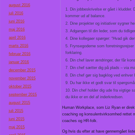
august 2016
Din jobbeskrivelse er gået i kludder. 
juli 2016
kommer ud af balance.
juni 2016
Dine projekter og initiativer sygner h
maj 2016
Adgangen til din leder, som du tidliger
april 2016
Dine kollegaer spørger: “Hvad gik der
marts 2016
Frynsegoderne som forretningsrejser 
forklaring.
februar 2016
Din chef laver ændringer, der får kon
januar 2016
Din chef sætter dig på plads – via mai
december 2015
Din chef gør sig bagklog ved enhver l
november 2015
Du har ikke et godt svar til spørgsm
oktober 2015
Din chef holder dig ude fra vigtige s
september 2015
du ikke er en del af inderkredsen.
august 2015
Human Workplace, som Liz Ryan er direkt
juli 2015
coaching og konsulentvirksomhed rettet m
juni 2015
coaches og HR-folk.
maj 2015
Og hvis du efter at have gennemgået listen