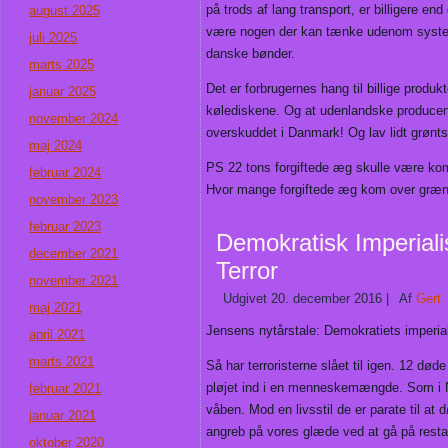
på trods af lang transport, er billigere 
august 2025
være nogen der kan tænke udenom syste
juli 2025
danske bønder.
marts 2025
Det er forbrugernes hang til billige produk
januar 2025
kølediskene. Og at udenlandske producen
november 2024
overskuddet i Danmark! Og lav lidt grøntsa
maj 2024
PS 22 tons forgiftede æg skulle være k
februar 2024
Hvor mange forgiftede æg kom over græns
november 2023
februar 2023
Demokratisk Imperial
december 2021
Terror
november 2021
Udgivet
20. december 2016
|
Af
Gert
maj 2021
Jensens nytårstale: Demokratiets imperi
april 2021
marts 2021
Så har terroristerne slået til igen. 12 dø
pløjet ind i en menneskemængde. Som i Nic
februar 2021
våben. Mod en livsstil de er parate til at 
januar 2021
angreb på vores glæde ved at gå på restaur
oktober 2020