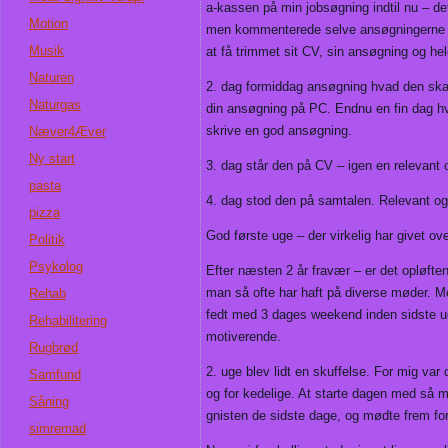
a-kassen på min jobsøgning indtil nu – d
Motion
men kommenterede selve ansøgningerne krit
Musik
at få trimmet sit CV, sin ansøgning og h
Naturen
2. dag formiddag ansøgning hvad den ska
Naturgas
din ansøgning på PC. Endnu en fin dag hv
skrive en god ansøgning.
Næver4Æver
Ny start
3. dag står den på CV – igen en relevan
pasta
4. dag stod den på samtalen. Relevant og
pizza
God første uge – der virkelig har givet ov
Politik
Psykolog
Efter næsten 2 år fravær – er det opløfte
man så ofte har haft på diverse møder. M
Rehab
fedt med 3 dages weekend inden sidste ug
Rehabilitering
motiverende.
Rugbrød
2. uge blev lidt en skuffelse. For mig va
Samfund
og for kedelige. At starte dagen med så 
Såning
gnisten de sidste dage, og mødte frem for
simremad