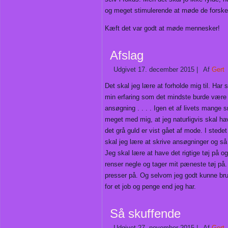
og meget stimulerende at møde de forskel
Kæft det var godt at møde mennesker!
Afslag
Udgivet
17. december 2015
|
Af
Gert
Det skal jeg lære at forholde mig til. Har 
min erfaring som det mindste burde være in
ansøgning . . . . Igen et af livets mange
meget med mig, at jeg naturligvis skal h
det grå guld er vist gået af mode. I ste
skal jeg lære at skrive ansøgninger og så 
Jeg skal lære at have det rigtige tøj på o
renser negle og tager mit pæneste tøj på.
presser på. Og selvom jeg godt kunne bru
for et job og penge end jeg har.
Så skuffende
Udgivet
27. november 2015
|
Af
Gert