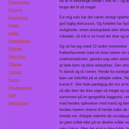
Nu er vi forskellige steder i vort liv – og a
Slowcocking
bruge det til så meget.
Sommer
For mig selv har det været utroligt opløf
Stegt flæsk
god faglig diskussion. Og forløbet har hjulp
Suppe
muligheder, enten ønskejobbet eller efter
surdej
måneder. så må vi se hvad der sker og om
Sydstatsrock
Og så har jeg mødt 22 andre mennesker. 
Syltning
Københavneren med så store tanker om s
Team Fog
snakkemaskinen, ganske ung uden selvinds
Tilbehør
at føde børn og blive arbejdsløs. Den utr
% dansk og rå i tonen. Hende fra nordsjæ
Tomater
bare var indstillet på at arbejde videre.
Trump
kunne li’. Den fede pædagog der tror at hu
Uncategorized
så alle dem der ikke siger så meget og nyd
USA
sammmen på en geografisk baggrund, unde
Velkommen
med hendes oplevelser med mand og børn. 
hendes harrem skæve til hende inden de s
fortalte om: Arbejde indenfor de socialp
en pæn måde eller på en direkte måde var d
selv i fokus. Men det skal jo ikke fylde