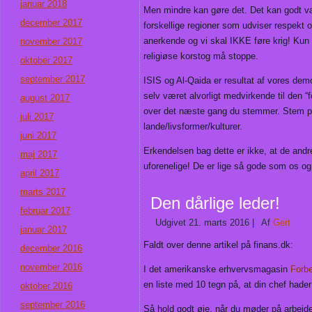
januar 2018
Men mindre kan gøre det. Det kan godt være
december 2017
forskellige regioner som udviser respekt o
anerkende og vi skal IKKE føre krig! Kun
november 2017
religiøse korstog må stoppe.
oktober 2017
september 2017
ISIS og Al-Qaida er resultat af vores dem
selv været alvorligt medvirkende til den “
august 2017
over det næste gang du stemmer. Stem på
juli 2017
lande/livsformer/kulturer.
juni 2017
Erkendelsen bag dette er ikke, at de andre
maj 2017
uforenelige! De er lige så gode som os og d
april 2017
marts 2017
Den dårlige leder!
februar 2017
Udgivet
21. marts 2016
|
Af
Gert
januar 2017
Faldt over denne artikel på finans.dk:
december 2016
november 2016
I det amerikanske erhvervsmagasin
Forb
en liste med 10 tegn på, at din chef hader
oktober 2016
september 2016
Så hold godt øje, når du møder på arbejd