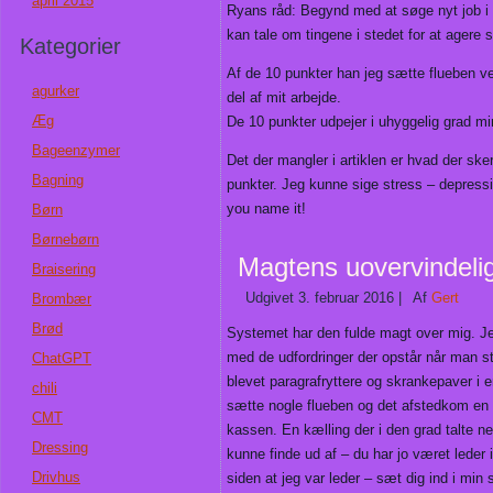
april 2015
Ryans råd: Begynd med at søge nyt job i 
kan tale om tingene i stedet for at agere 
Kategorier
Af de 10 punkter han jeg sætte flueben ve
agurker
del af mit arbejde.
Æg
De 10 punkter udpejer i uhyggelig grad min
Bageenzymer
Det der mangler i artiklen er hvad der ske
Bagning
punkter. Jeg kunne sige stress – depres
you name it!
Børn
Børnebørn
Magtens uovervindeli
Braisering
Udgivet
3. februar 2016
|
Af
Gert
Brombær
Brød
Systemet har den fulde magt over mig. Je
med de udfordringer der opstår når man st
ChatGPT
blevet paragrafryttere og skrankepaver i 
chili
sætte nogle flueben og det afstedkom en o
CMT
kassen. En kælling der i den grad talte ne
Dressing
kunne finde ud af – du har jo været leder i
Drivhus
siden at jeg var leder – sæt dig ind i min 