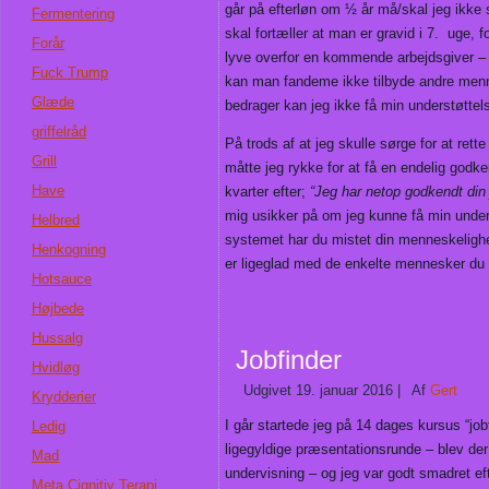
går på efterløn om ½ år må/skal jeg ikke
Fermentering
skal fortæller at man er gravid i 7. uge, f
Forår
lyve overfor en kommende arbejdsgiver – o
Fuck Trump
kan man fandeme ikke tilbyde andre menne
Glæde
bedrager kan jeg ikke få min understøttel
griffelråd
På trods af at jeg skulle sørge for at ret
Grill
måtte jeg rykke for at få en endelig godke
Have
kvarter efter;
“Jeg har netop godkendt din
mig usikker på om jeg kunne få min unders
Helbred
systemet har du mistet din menneskeligh
Henkogning
er ligeglad med de enkelte mennesker du 
Hotsauce
Højbede
Hussalg
Jobfinder
Hvidløg
Udgivet
19. januar 2016
|
Af
Gert
Krydderier
I går startede jeg på 14 dages kursus “job
Ledig
ligegyldige præsentationsrunde – blev de
Mad
undervisning – og jeg var godt smadret ef
Meta Cignitiv Terapi