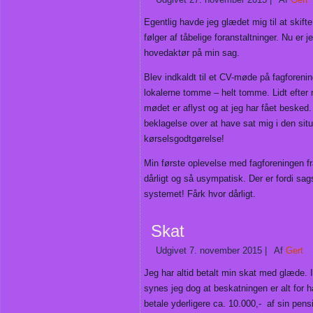
Egentlig havde jeg glædet mig til at skif
følger af tåbelige foranstaltninger. Nu er 
hovedaktør på min sag.
Blev indkaldt til et CV-møde på fagforenin
lokalerne tomme – helt tomme. Lidt efter
mødet er aflyst og at jeg har fået besked
beklagelse over at have sat mig i den sit
kørselsgodtgørelse!
Min første oplevelse med fagforeningen f
dårligt og så usympatisk. Der er fordi sa
systemet! Fårk hvor dårligt.
Skat
Udgivet
7. november 2015
|
Af
Gert
Jeg har altid betalt min skat med glæde. I
synes jeg dog at beskatningen er alt for 
betale yderligere ca. 10.000,- af sin pen