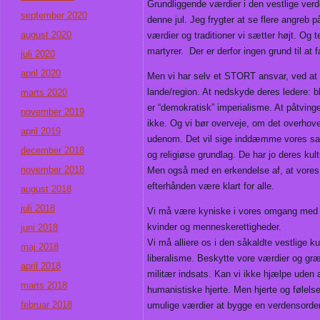
Grundliggende værdier i den vestlige verde
september 2020
denne jul. Jeg frygter at se flere angreb p
august 2020
værdier og traditioner vi sætter højt. Og t
martyrer. Der er derfor ingen grund til 
juli 2020
april 2020
Men vi har selv et STORT ansvar, ved at 
lande/region. At nedskyde deres ledere: 
marts 2020
er “demokratisk” imperialisme. At påtving
november 2019
ikke. Og vi bør overveje, om det overhove
april 2019
udenom. Det vil sige inddæmme vores sam
december 2018
og religiøse grundlag. De har jo deres kult
november 2018
Men også med en erkendelse af, at vores o
efterhånden være klart for alle.
august 2018
juli 2018
Vi må være kyniske i vores omgang med di
kvinder og menneskerettigheder.
juni 2018
Vi må alliere os i den såkaldte vestlige
maj 2018
liberalisme. Beskytte vore værdier og gr
april 2018
militær indsats. Kan vi ikke hjælpe uden a
marts 2018
humanistiske hjerte. Men hjerte og følels
februar 2018
umulige værdier at bygge en verdensorde