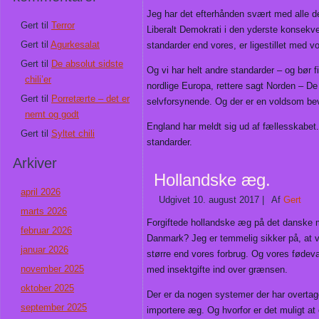
Jeg har det efterhånden svært med alle de
Gert
til
Terror
Liberalt Demokrati i den yderste konsekve
Gert
til
Agurkesalat
standarder end vores, er ligestillet med v
Gert
til
De absolut sidste
Og vi har helt andre standarder – og bør 
chili’er
nordlige Europa, rettere sagt Norden – D
Gert
til
Porretærte – det er
selvforsynende. Og der er en voldsom bevæ
nemt og godt
England har meldt sig ud af fællesskabet
Gert
til
Syltet chili
standarder.
Arkiver
Hollandske æg.
april 2026
Udgivet
10. august 2017
|
Af
Gert
marts 2026
Forgiftede hollandske æg på det danske m
februar 2026
Danmark? Jeg er temmelig sikker på, at v
januar 2026
større end vores forbrug. Og vores fødeva
november 2025
med insektgifte ind over grænsen.
oktober 2025
Der er da nogen systemer der har overtage
september 2025
importere æg. Og hvorfor er det muligt 