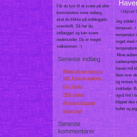
Haven
Får du lyst til at svare på eller
Udgivet
kommentere mine indlæg,
skal du klikke på indlæggets
Jeg sidder i
overskrift. Så har du
terrassen. I
indlægget og kan svare
temperatur 
nedenunder. Du er meget
noget med n
velkommen :-)
temperature
Mine aubergi
Seneste indlæg
sæbesprøjte
haven må kl
When you are going to
flere over 
hell. Keep on walking.
og renses fo
Dire Straits
zinkbalje: B
2026 såplan
også fint i 
klippet den 
48 timers pizzadej
huller og je
(ingen titel)
Seneste
kommentarer