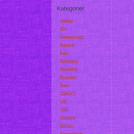
Kategorier
agurker
Æg
Bageenzymer
Bagning
Børn
Børnebørn
Braisering
Brombær
Brød
ChatGPT
chili
CMT
Dressing
Drivhus
Fermentering