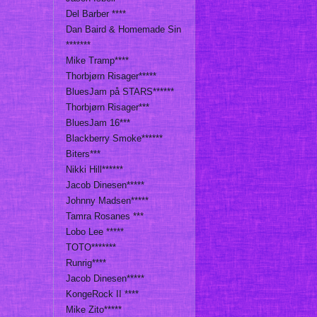
Del Barber ****
Dan Baird & Homemade Sin
*******
Mike Tramp****
Thorbjørn Risager*****
BluesJam på STARS******
Thorbjørn Risager***
BluesJam 16***
Blackberry Smoke******
Biters***
Nikki Hill******
Jacob Dinesen*****
Johnny Madsen*****
Tamra Rosanes ***
Lobo Lee *****
TOTO*******
Runrig****
Jacob Dinesen*****
KongeRock II ****
Mike Zito*****