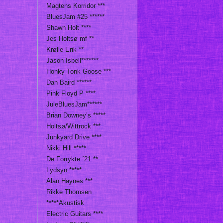
Magtens Korridor ***
BluesJam #25 ******
Shawn Holt ****
Jes Holtsø mf **
Krølle Erik **
Jason Isbell*******
Honky Tonk Goose ***
Dan Baird ******
Pink Floyd P ****
JuleBluesJam******
Brian Downey’s *****
Holtsø/Wittrock ***
Junkyard Drive ****
Nikki Hill *****
De Forrykte ´21 **
Lydsyn *****
Alan Haynes ***
Rikke Thomsen
*****Akustisk
Electric Guitars ****