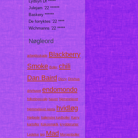
Lydsyn Df *****
Julejam ’22 ******
Baskery ******
De forryktes ’22 ****
Wichmanns ’22 *****
Nøgleord
Blackberry
arbejdsskade
Smoke
chili
Boller
Dan Baird
Dizzy
Drivhus
endomondo
drivhuset
folketingsvalg
haven
hjemmelavet
hvidløg
hjemmelavet pasta
Højbede
Italienske kødboller
Karry
kartofler
Kokosmælk
krydderurter
Mad
Ledelse
løg
Morgenboller