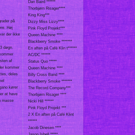
Dan Baird ******
Thorbjørn Risager****
King King***
grader på
Dizzy Miss Lizzy****
øre. Høj
Pink Floyd Projekt***
er der ikke
Queen Machine ****
Blackberry Smoke *******
 3 døgn.
En aften på Café Klin t******
s kommer
AC/DC ******
sten af
Status Quo *****
 der kommer
Queen Machine ****
tes, deles
Billy Cross Band ****
mel
Blackberry Smoke *******
egano kører
The Record Company***
er at have
Thorbjørn Risager ****
en masse
Nicki Hill ******
Pink Floyd Projekt ***
2 X En aften på Café Klint
******
Jacob Dinesen ****
Jason Isbell *****