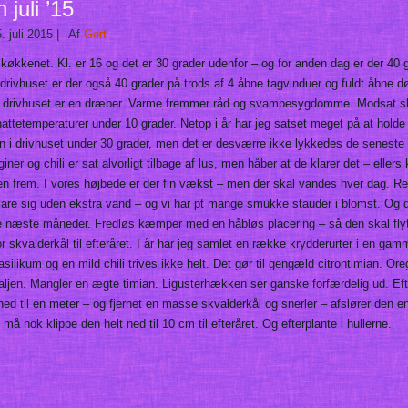
 juli ’15
5. juli 2015
|
Af
Gert
 køkkenet. Kl. er 16 og det er 30 grader udenfor – og for anden dag er der 40 
 drivhuset er der også 40 grader på trods af 4 åbne tagvinduer og fuldt åbne d
i drivhuset er en dræber. Varme fremmer råd og svampesygdomme. Modsat sk
attetemperaturer under 10 grader. Netop i år har jeg satset meget på at holde
n i drivhuset under 30 grader, men det er desværre ikke lykkedes de seneste
ner og chili er sat alvorligt tilbage af lus, men håber at de klarer det – eller
n frem. I vores højbede er der fin vækst – men der skal vandes hver dag. Re
are sig uden ekstra vand – og vi har pt mange smukke stauder i blomst. Og
de næste måneder. Fredløs kæmper med en håbløs placering – så den skal flyt
r skvalderkål til efteråret. I år har jeg samlet en række krydderurter i en gam
asilikum og en mild chili trives ikke helt. Det gør til gengæld citrontimian. Or
baljen. Mangler en ægte timian. Ligusterhækken ser ganske forfærdelig ud. Eft
ned til en meter – og fjernet en masse skvalderkål og snerler – afslører den 
g må nok klippe den helt ned til 10 cm til efteråret. Og efterplante i hullerne.