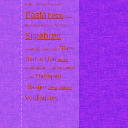
Nattergal
Paella
Panteren
Pasta
Pesto
psata
fra bunden
radisser
Rugbrød
Sigtebrød
Stars
skvalderkål
Spætmejse
Status Quo
stauder
sygedagpenge
sønderjysk rygbrød
Thorbjørn
Tapas
Risager
valmue
venteliste
Vordingborg