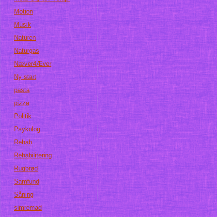
Motion
Musik
Naturen
Naturgas
Næver4Æver
Ny start
pasta
pizza
Politik
Psykolog
Rehab
Rehabilitering
Rugbrød
Samfund
Såning
simremad