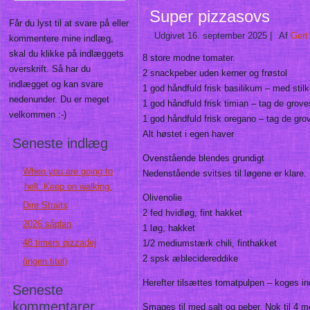
Super pizzasovs
Får du lyst til at svare på eller
Udgivet
16. september 2025
|
Af
Gert
kommentere mine indlæg,
skal du klikke på indlæggets
8 store modne tomater.
overskrift. Så har du
2 snackpeber uden kerner og frøstol
indlægget og kan svare
1 god håndfuld frisk basilikum – med stilk
nedenunder. Du er meget
1 god håndfuld frisk timian – tag de groves
velkommen :-)
1 god håndfuld frisk oregano – tag de grov
Alt høstet i egen haver
Seneste indlæg
Ovenstående blendes grundigt
When you are going to
Nedenstående svitses til løgene er klare.
hell. Keep on walking.
Olivenolie
Dire Straits
2 fed hvidløg, fint hakket
2026 såplan
1 løg, hakket
48 timers pizzadej
1/2 mediumstærk chili, finthakket
2 spsk æblecidereddike
(ingen titel)
Herefter tilsættes tomatpulpen – koges i
Seneste
kommentarer
Smages til med salt og peber. Nok til 4 m