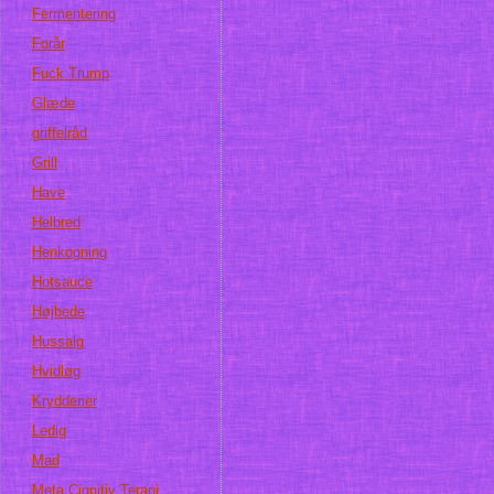
Fermentering
Forår
Fuck Trump
Glæde
griffelråd
Grill
Have
Helbred
Henkogning
Hotsauce
Højbede
Hussalg
Hvidløg
Krydderier
Ledig
Mad
Meta Cignitiv Terapi