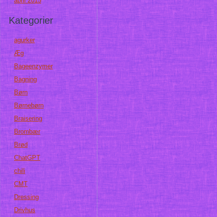
april 2015
Kategorier
agurker
Æg
Bageenzymer
Bagning
Børn
Børnebørn
Braisering
Brombær
Brød
ChatGPT
chili
CMT
Dressing
Drivhus