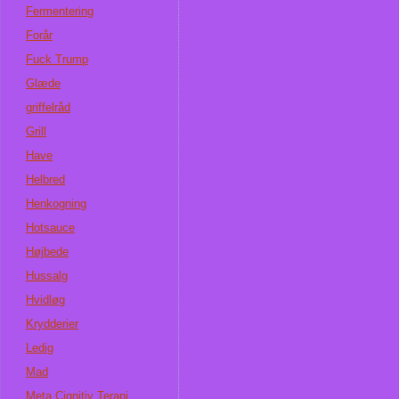
Fermentering
Forår
Fuck Trump
Glæde
griffelråd
Grill
Have
Helbred
Henkogning
Hotsauce
Højbede
Hussalg
Hvidløg
Krydderier
Ledig
Mad
Meta Cignitiv Terapi