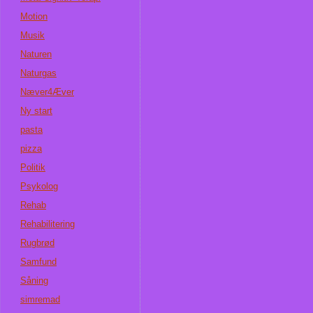
Motion
Musik
Naturen
Naturgas
Næver4Æver
Ny start
pasta
pizza
Politik
Psykolog
Rehab
Rehabilitering
Rugbrød
Samfund
Såning
simremad