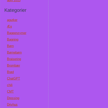
april 2015
Kategorier
agurker
Æg
Bageenzymer
Bagning
Børn
Børnebørn
Braisering
Brombær
Brød
ChatGPT
chili
CMT
Dressing
Drivhus