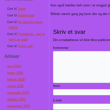
Kan også hældes helt varm i et rengjort g
Gert
til
Terror
Billede næste gang jeg laver den og det v
Gert
til
Agurkesalat
Gert
til
De absolut sidste
chili’er
Skriv et svar
Gert
til
Porretærte – det er
nemt og godt
Din e-mailadresse vil ikke blive publicer
Gert
til
Syltet chili
Kommentar
*
Arkiver
april 2026
marts 2026
februar 2026
januar 2026
Navn
*
november 2025
oktober 2025
E-mail
*
september 2025