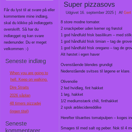
Super pizzasovs
Får du lyst til at svare på eller
Udgivet
16. september 2025
|
Af
Gert
kommentere mine indlæg,
8 store modne tomater.
skal du klikke på indlæggets
2 snackpeber uden kerner og frøstol
overskrift. Så har du
1 god håndfuld frisk basilikum – med stilk
indlægget og kan svare
1 god håndfuld frisk timian – tag de groves
nedenunder. Du er meget
1 god håndfuld frisk oregano – tag de grov
velkommen :-)
Alt høstet i egen haver
Seneste indlæg
Ovenstående blendes grundigt
Nedenstående svitses til løgene er klare.
When you are going to
hell. Keep on walking.
Olivenolie
Dire Straits
2 fed hvidløg, fint hakket
1 løg, hakket
2026 såplan
1/2 mediumstærk chili, finthakket
48 timers pizzadej
2 spsk æblecidereddike
(ingen titel)
Herefter tilsættes tomatpulpen – koges i
Seneste
Smages til med salt og peber. Nok til 4 m
kommentarer