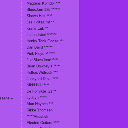
Magtens Korridor ***
BluesJam #25 ******
Shawn Holt ****
Jes Holtsø mf **
Krølle Erik **
Jason Isbell*******
Honky Tonk Goose ***
Dan Baird ******
Pink Floyd P ****
JuleBluesJam******
Brian Downey’s *****
Holtsø/Wittrock ***
Junkyard Drive ****
Nikki Hill *****
De Forrykte ´21 **
Lydsyn *****
assene –
Alan Haynes ***
Rikke Thomsen
*****Akustisk
Electric Guitars ****