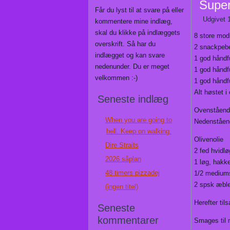
Super
Får du lyst til at svare på eller
Udgivet
kommentere mine indlæg,
skal du klikke på indlæggets
8 store mod
overskrift. Så har du
2 snackpebe
indlægget og kan svare
1 god håndfu
nedenunder. Du er meget
1 god håndfu
velkommen :-)
1 god håndfu
Alt høstet i
Seneste indlæg
Ovenstående
When you are going to
Nedenstående
hell. Keep on walking.
Olivenolie
Dire Straits
2 fed hvidlø
2026 såplan
1 løg, hakk
48 timers pizzadej
1/2 mediums
2 spsk æble
(ingen titel)
Herefter ti
Seneste
kommentarer
Smages til m