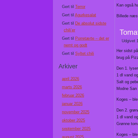
Kan også hæ
Gert
til
Terror
Gert
til
Agurkesalat
Billede næs
Gert
til
De absolut sidste
chili’er
Tomat
Gert
til
Porretærte – det er
Udgivet
nemt og godt
Her sidst p
Gert
til
Syltet chili
brug på Piz
Arkiver
Den 1. lyse
1 dl vand og
april 2026
Salt og peb
marts 2026
Modne San M
februar 2026
Koges – ble
januar 2026
Den 2. grøn
november 2025
1 dl vand og
oktober 2025
Grønne toma
september 2025
Koges – ble
august 2025