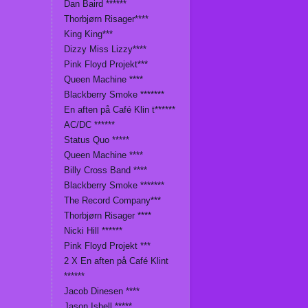
Dan Baird ******
Thorbjørn Risager****
King King***
Dizzy Miss Lizzy****
Pink Floyd Projekt***
Queen Machine ****
Blackberry Smoke *******
En aften på Café Klin t******
AC/DC ******
Status Quo *****
Queen Machine ****
Billy Cross Band ****
Blackberry Smoke *******
The Record Company***
Thorbjørn Risager ****
Nicki Hill ******
Pink Floyd Projekt ***
2 X En aften på Café Klint
******
Jacob Dinesen ****
Jason Isbell *****