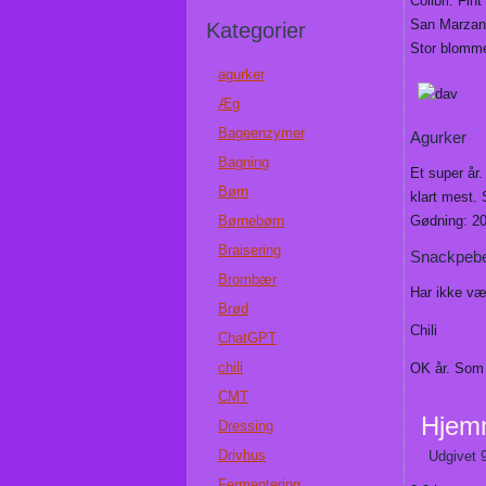
Colibri. Fi
San Marzano
Kategorier
Stor blomme
agurker
Æg
Bageenzymer
Agurker
Bagning
Et super år.
Børn
klart mest. 
Børnebørn
Gødning: 20
Braisering
Snackpeb
Brombær
Har ikke væ
Brød
Chili
ChatGPT
chili
OK år. Som 
CMT
Hjemm
Dressing
Drivhus
Udgivet
Fermentering