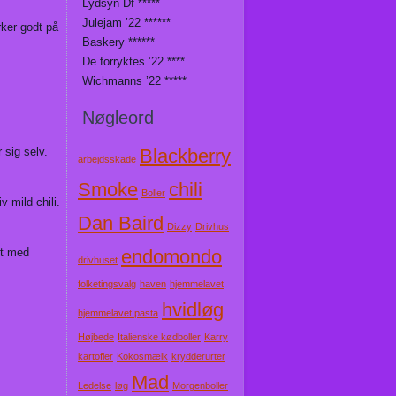
Lydsyn Df *****
Julejam ’22 ******
rker godt på
Baskery ******
De forryktes ’22 ****
Wichmanns ’22 *****
Nøgleord
 sig selv.
Blackberry
arbejdsskade
Smoke
chili
Boller
v mild chili.
Dan Baird
Dizzy
Drivhus
ft med
endomondo
drivhuset
folketingsvalg
haven
hjemmelavet
hvidløg
hjemmelavet pasta
Højbede
Italienske kødboller
Karry
kartofler
Kokosmælk
krydderurter
Mad
Ledelse
løg
Morgenboller