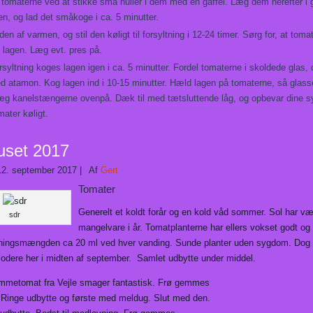
 tomaterne ved at stikke små huller i dem med en gaffel. Læg dem herefter i 
n, og lad det småkoge i ca. 5 minutter.
en af varmen, og stil den køligt til forsyltning i 12-24 timer. Sørg for, at toma
 lagen. Læg evt. pres på.
orsyltning koges lagen igen i ca. 5 minutter. Fordel tomaterne i skoldede glas, 
d atamon. Kog lagen ind i 10-15 minutter. Hæld lagen på tomaterne, så glass
 læg kanelstængerne ovenpå. Dæk til med tætsluttende låg, og opbevar dine s
ater køligt.
uset 2017
12. september 2017
|
Af
Gert
Tomater
Generelt et koldt forår og en kold våd sommer. Sol har væ
sdr
mangelvare i år. Tomatplanterne har ellers vokset godt o
ningsmængden ca 20 ml ved hver vanding. Sunde planter uden sygdom. Dog
lodere her i midten af september. Samlet udbytte under middel.
lommetomat fra Vejle smager fantastisk. Frø gemmes
Ringe udbytte og første med meldug. Slut med den.