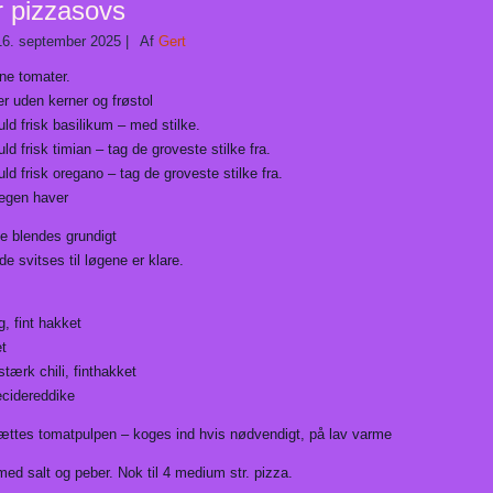
 pizzasovs
16. september 2025
|
Af
Gert
ne tomater.
r uden kerner og frøstol
ld frisk basilikum – med stilke.
ld frisk timian – tag de groveste stilke fra.
ld frisk oregano – tag de groveste stilke fra.
 egen haver
 blendes grundigt
 svitses til løgene er klare.
g, fint hakket
et
tærk chili, finthakket
cidereddike
lsættes tomatpulpen – koges ind hvis nødvendigt, på lav varme
ed salt og peber. Nok til 4 medium str. pizza.