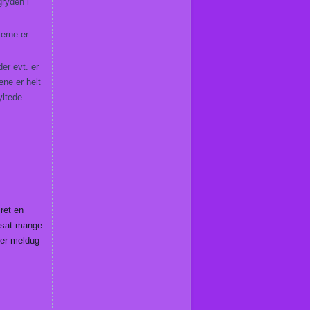
gryden i
terne er
der evt. er
ene er helt
yltede
ret en
g sat mange
 er meldug