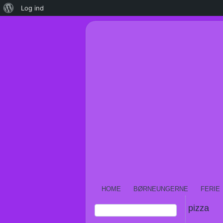
Om
Log ind
WordPress
HOME
BØRNEUNGERNE
FERIE
pizza