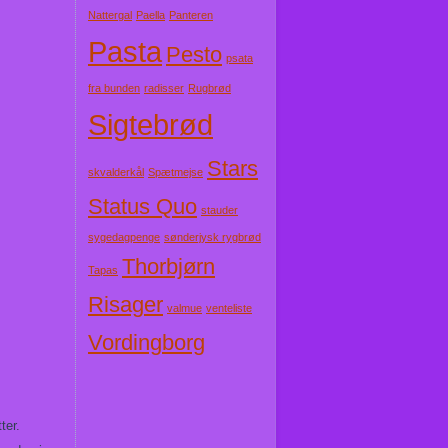
Nattergal
Paella
Panteren
Pasta
Pesto
psata
fra bunden
radisser
Rugbrød
Sigtebrød
Stars
skvalderkål
Spætmejse
Status Quo
stauder
sygedagpenge
sønderjysk rygbrød
Thorbjørn
Tapas
Risager
valmue
venteliste
Vordingborg
ter.