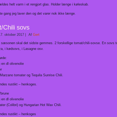
ldes helt varm i et rengjort glas. Holder længe i køleskab.
te gang jeg laver den og det varer nok ikke længe.
/Chili sovs
17. oktober 2017
|
Af
Gert
å sæsonen skal det sidste gemmes. 2 forskellige tomat/chili-sovse. En sovs t
za, i kødsovs, i Lasagne osv.
røde:
 en dl olivenolie
er
arzano tomater og Tequila Sunrise Chili.
ndes rustikt – henkoges.
/brune
 en dl olivenolie
ter (Colibri) og Hungarian Hot Wax Chili.
ndes rustikt – henkoges