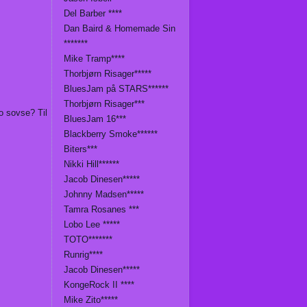
Del Barber ****
Dan Baird & Homemade Sin
*******
Mike Tramp****
Thorbjørn Risager*****
BluesJam på STARS******
Thorbjørn Risager***
o sovse? Til
BluesJam 16***
Blackberry Smoke******
Biters***
Nikki Hill******
Jacob Dinesen*****
Johnny Madsen*****
Tamra Rosanes ***
Lobo Lee *****
TOTO*******
Runrig****
Jacob Dinesen*****
KongeRock II ****
Mike Zito*****