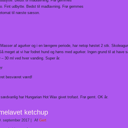
nt udbytte. Bedst til madlavning. Frø gemmes
. Fint udbytte. Bedst til madlavning. Frø gemmes
tomat til næste sæson.
 Masser af agurker og i en længere periode, har netop høstet 2 stk. Skoleagur
Så meget at vi har fodret hund og høns med agurker. Ingen grund til at have s
 – 30 ml ved hver vanding. Super år.
er
ret besværet værd!
sædvanlig har Hungarian Hot Wax givet trofast. Frø gemt. OK år.
elavet ketchup
9. september 2017
|
Af
Gert