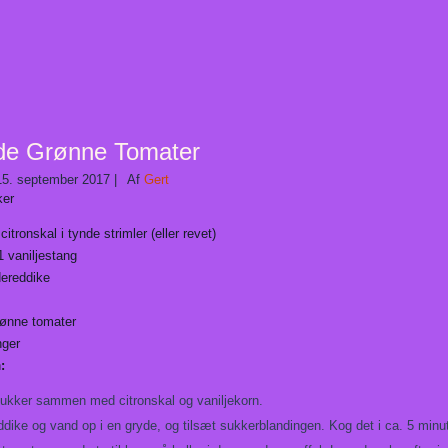
de Grønne Tomater
15. september 2017
|
Af
Gert
ker
citronskal i tynde strimler (eller revet)
1 vaniljestang
dereddike
ønne tomater
nger
n
:
ukker sammen med citronskal og vaniljekorn.
dike og vand op i en gryde, og tilsæt sukkerblandingen. Kog det i ca. 5 minut