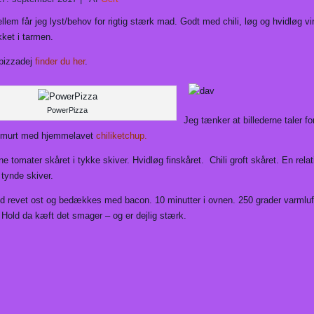
lem får jeg lyst/behov for rigtig stærk mad. Godt med chili, løg og hvidløg vi
et i tarmen.
 pizzadej
finder du her
.
PowerPizza
Jeg tænker at billederne taler for
smurt med hjemmelavet
chiliketchup.
e tomater skåret i tykke skiver. Hvidløg finskåret. Chili groft skåret. En relati
 tynde skiver.
 revet ost og bedækkes med bacon. 10 minutter i ovnen. 250 grader varmlu
Hold da kæft det smager – og er dejlig stærk.