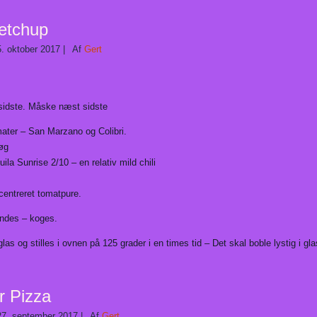
ketchup
5. oktober 2017
|
Af
Gert
idste. Måske næst sidste
mater – San Marzano og Colibri.
løg
uila Sunrise 2/10 – en relativ mild chili
centreret tomatpure.
ndes – koges.
as og stilles i ovnen på 125 grader i en times tid – Det skal boble lystig i gl
 Pizza
27. september 2017
|
Af
Gert