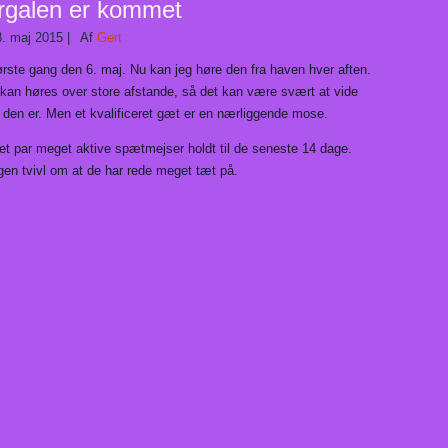
rgalen er kommet
8. maj 2015
|
Af
Gert
ørste gang den 6. maj. Nu kan jeg høre den fra haven hver aften.
 kan høres over store afstande, så det kan være svært at vide
 den er. Men et kvalificeret gæt er en nærliggende mose.
 et par meget aktive spætmejser holdt til de seneste 14 dage.
gen tvivl om at de har rede meget tæt på.