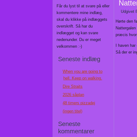
Natte
Får du lyst til at svare på eller
Udgivet
kommentere mine indlæg,
skal du klikke på indlæggets
Hørte den f
overskrift. Så har du
Nattergalen
indlægget og kan svare
præcis hvor
nedenunder. Du er meget
I haven har
velkommen :-)
Så der er in
Seneste indlæg
When you are going to
hell. Keep on walking.
Dire Straits
2026 såplan
48 timers pizzadej
(ingen titel)
Seneste
kommentarer