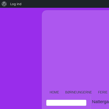
Om
Log ind
WordPress
HOME
BØRNEUNGERNE
FERIE
Natterga