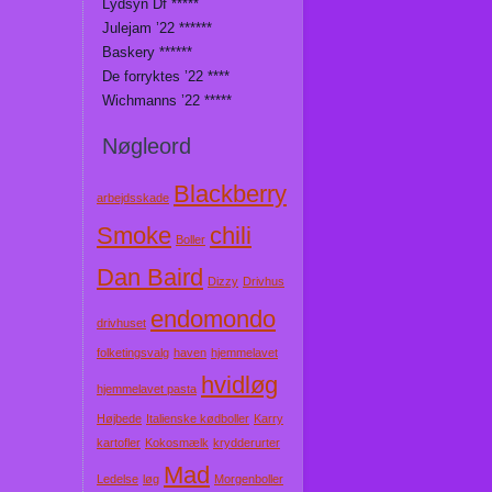
Lydsyn Df *****
Julejam ’22 ******
Baskery ******
De forryktes ’22 ****
Wichmanns ’22 *****
Nøgleord
Blackberry
arbejdsskade
Smoke
chili
Boller
Dan Baird
Dizzy
Drivhus
endomondo
drivhuset
folketingsvalg
haven
hjemmelavet
hvidløg
hjemmelavet pasta
Højbede
Italienske kødboller
Karry
kartofler
Kokosmælk
krydderurter
Mad
Ledelse
løg
Morgenboller