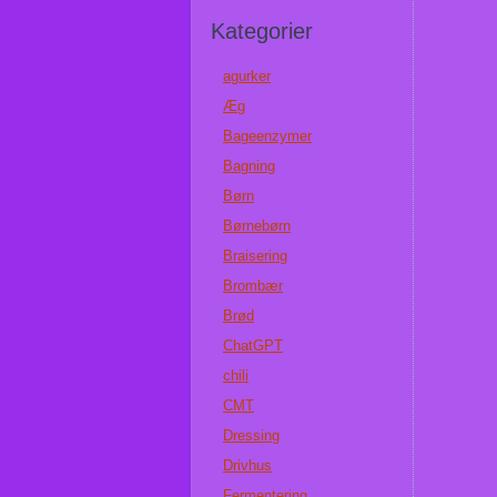
Kategorier
agurker
Æg
Bageenzymer
Bagning
Børn
Børnebørn
Braisering
Brombær
Brød
ChatGPT
chili
CMT
Dressing
Drivhus
Fermentering