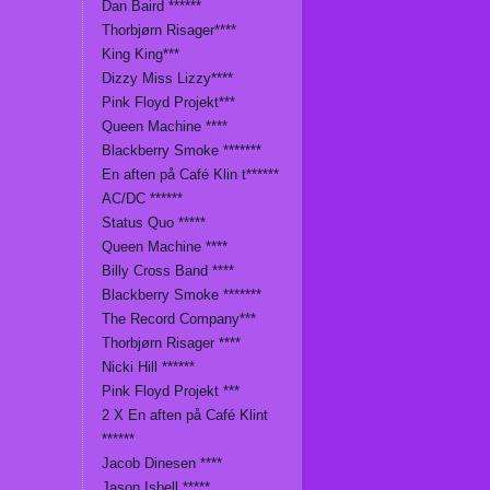
Dan Baird ******
Thorbjørn Risager****
King King***
Dizzy Miss Lizzy****
Pink Floyd Projekt***
Queen Machine ****
Blackberry Smoke *******
En aften på Café Klin t******
AC/DC ******
Status Quo *****
Queen Machine ****
Billy Cross Band ****
Blackberry Smoke *******
The Record Company***
Thorbjørn Risager ****
Nicki Hill ******
Pink Floyd Projekt ***
2 X En aften på Café Klint
******
Jacob Dinesen ****
Jason Isbell *****