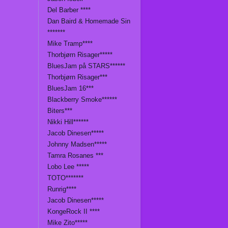
Del Barber ****
Dan Baird & Homemade Sin
*******
Mike Tramp****
Thorbjørn Risager*****
BluesJam på STARS******
Thorbjørn Risager***
BluesJam 16***
Blackberry Smoke******
Biters***
Nikki Hill******
Jacob Dinesen*****
Johnny Madsen*****
Tamra Rosanes ***
Lobo Lee *****
TOTO*******
Runrig****
Jacob Dinesen*****
KongeRock II ****
Mike Zito*****