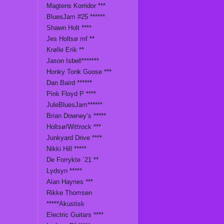
Magtens Korridor ***
BluesJam #25 ******
Shawn Holt ****
Jes Holtsø mf **
Krølle Erik **
Jason Isbell*******
Honky Tonk Goose ***
Dan Baird ******
Pink Floyd P ****
JuleBluesJam******
Brian Downey’s *****
Holtsø/Wittrock ***
Junkyard Drive ****
Nikki Hill *****
De Forrykte ´21 **
Lydsyn *****
Alan Haynes ***
Rikke Thomsen
*****Akustisk
Electric Guitars ****