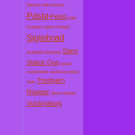
Nattergal
Paella
Panteren
Pasta
Pesto
psata
fra bunden
radisser
Rugbrød
Sigtebrød
Stars
skvalderkål
Spætmejse
Status Quo
stauder
sygedagpenge
sønderjysk rygbrød
Thorbjørn
Tapas
Risager
valmue
venteliste
Vordingborg