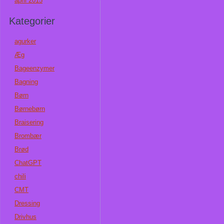
april 2015
Kategorier
agurker
Æg
Bageenzymer
Bagning
Børn
Børnebørn
Braisering
Brombær
Brød
ChatGPT
chili
CMT
Dressing
Drivhus