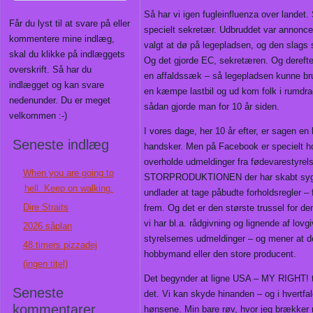
Så har vi igen fugleinfluenza over landet
Får du lyst til at svare på eller
specielt sekretær. Udbruddet var annonc
kommentere mine indlæg,
valgt at dø på legepladsen, og den slags 
skal du klikke på indlæggets
Og det gjorde EC, sekretæren. Og derefte
overskrift. Så har du
en affaldssæk – så legepladsen kunne bru
indlægget og kan svare
en kæmpe lastbil og ud kom folk i rumdrag
nedenunder. Du er meget
sådan gjorde man for 10 år siden.
velkommen :-)
I vores dage, her 10 år efter, er sagen e
Seneste indlæg
handsker. Men på Facebook er specielt h
overholde udmeldinger fra fødevarestyre
When you are going to
STORPRODUKTIONEN der har skabt sygdo
hell. Keep on walking.
undlader at tage påbudte forholdsregler
Dire Straits
frem. Og det er den største trussel for d
vi har bl.a. rådgivning og lignende af lovg
2026 såplan
styrelsernes udmeldinger – og mener at de
48 timers pizzadej
hobbymand eller den store producent.
(ingen titel)
Det begynder at ligne USA – MY RIGHT! t
Seneste
det. Vi kan skyde hinanden – og i hvertfal
kommentarer
hønsene. Min bare røv, hvor jeg brækker m