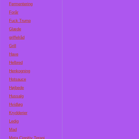
Fermentering
Forår
Fuck Trump
Glæde
griffelråd
Grill
Have
Helbred
Henkogning
Hotsauce
Højbede
Hussalg
Hvidløg
Krydderier
Ledig
Mad
Meta Cignitiv Terapi