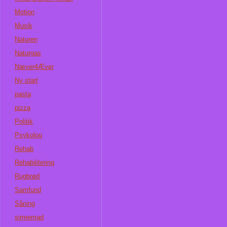
Motion
Musik
Naturen
Naturgas
Næver4Æver
Ny start
pasta
pizza
Politik
Psykolog
Rehab
Rehabilitering
Rugbrød
Samfund
Såning
simremad